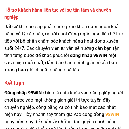
Hỗ trợ khách hàng liên tục với sự tận tâm và chuyên
nghiệp
Bất cứ khi nào gặp phải những khó khăn nằm ngoài khả
năng xử lý cá nhân, người chơi đừng ngần ngại liên hệ trực
tiếp với bộ phận chăm sóc khách hàng hoạt động xuyên
suốt 24/7. Các chuyên viên tư vấn sẽ hướng dẫn bạn tận
tình từng bước để khắc phục lỗi
đăng nhập 98WIN
một
cách hiệu quả nhất, đảm bảo hành trình giải trí của bạn
không bao giờ bị ngắt quãng quá lâu.
Kết luận
Đăng nhập 98WIN
chính là chìa khóa vạn năng giúp người
chơi bước vào một không gian giải trí trực tuyến đầy
chuyên nghiệp, công bằng và có tính bảo mật cao nhất
hiện nay. Hãy nhanh tay tham gia vào cộng đồng
98WIN
ngay hôm nay để nhận về những đặc quyền dành riêng
cho người chiến thắng và tận hưởng trọn vẹn niềm vui giải