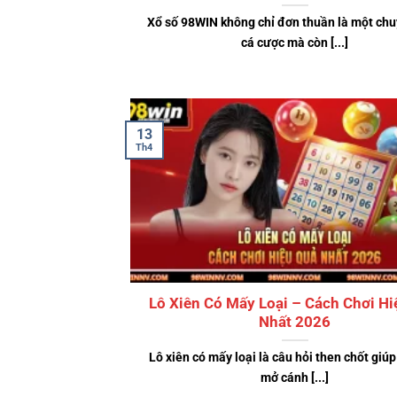
Xổ số 98WIN không chỉ đơn thuần là một ch
cá cược mà còn [...]
13
Th4
Lô Xiên Có Mấy Loại – Cách Chơi H
Nhất 2026
Lô xiên có mấy loại là câu hỏi then chốt giú
mở cánh [...]