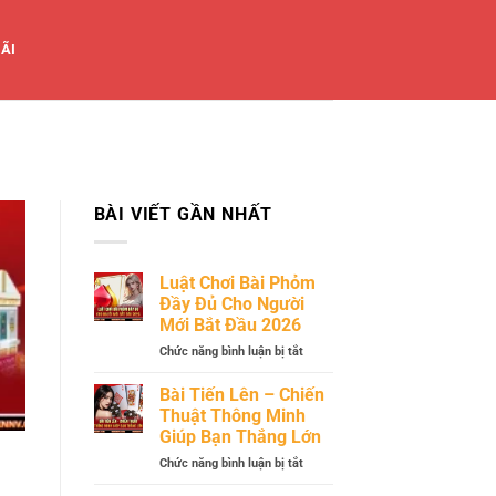
ÃI
BÀI VIẾT GẦN NHẤT
Luật Chơi Bài Phỏm
Đầy Đủ Cho Người
Mới Bắt Đầu 2026
ở
Chức năng bình luận bị tắt
Luật
Chơi
Bài Tiến Lên – Chiến
Bài
Thuật Thông Minh
Phỏm
Giúp Bạn Thắng Lớn
Đầy
n
ở
Chức năng bình luận bị tắt
Đủ
Bài
Cho