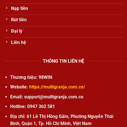
Nạp tiền
Rút tiền
Đại lý
Liên hệ
THÔNG TIN LIÊN HỆ
Thương hiệu: 98WIN
Website:
https://multigranja.com.co/
Email:
support@multigranja.com.co
Hotline: 0947 362 581
Địa chỉ: 61 Lê Thị Hồng Gấm, Phường Nguyễn Thái
Bình, Quận 1, Tp. Hồ Chí Minh, Việt Nam