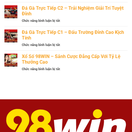
Đá
Chơi
Năm
Gà
Đá Gà Trực Tiếp C2 – Trải Nghiệm Giải Trí Tuyệt
Cá
2026
Trực
Cược
Đỉnh
Tiếp
Kê
ở
Chức năng bình luận bị tắt
C3
Chiến
Đá
–
Đỉnh
Gà
Đá Gà Trực Tiếp C1 – Đấu Trường Đỉnh Cao Kịch
Trận
Cao
Trực
Đấu
Tính
2026
Tiếp
Kinh
ở
Chức năng bình luận bị tắt
C2
Điển
Đá
–
Tại
Gà
Xổ Số 98WIN – Sảnh Cược Đẳng Cấp Với Tỷ Lệ
Trải
Sân
Trực
Nghiệm
Thưởng Cao
Chơi
Tiếp
Giải
ở
Chức năng bình luận bị tắt
C1
Trí
Xổ
–
Tuyệt
Số
Đấu
Đỉnh
98WIN
Trường
–
Đỉnh
Sảnh
Cao
Cược
Kịch
Đẳng
Tính
Cấp
Với
Tỷ
Lệ
Thưởng