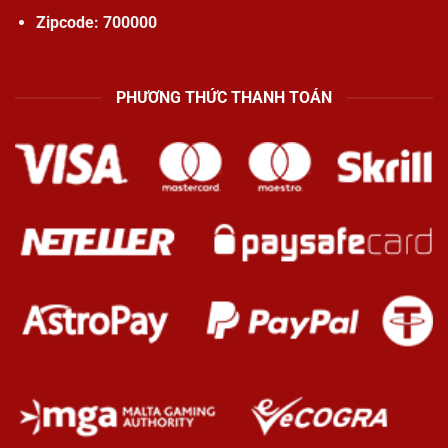
Zipcode: 700000
PHƯƠNG THỨC THANH TOÁN