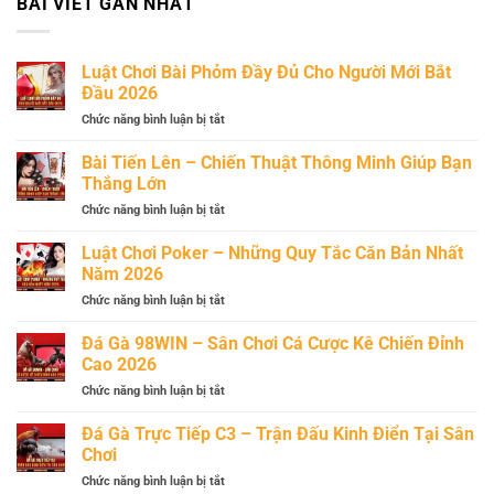
BÀI VIẾT GẦN NHẤT
Luật Chơi Bài Phỏm Đầy Đủ Cho Người Mới Bắt
Đầu 2026
ở
Chức năng bình luận bị tắt
Luật
Chơi
Bài Tiến Lên – Chiến Thuật Thông Minh Giúp Bạn
Bài
Thắng Lớn
Phỏm
ở
Chức năng bình luận bị tắt
Đầy
Bài
Đủ
Tiến
Luật Chơi Poker – Những Quy Tắc Căn Bản Nhất
Cho
Lên
Người
Năm 2026
–
Mới
ở
Chức năng bình luận bị tắt
Chiến
Bắt
Luật
Thuật
Đầu
Chơi
Đá Gà 98WIN – Sân Chơi Cá Cược Kê Chiến Đỉnh
Thông
2026
Poker
Minh
Cao 2026
–
Giúp
ở
Chức năng bình luận bị tắt
Những
Bạn
Đá
Quy
Thắng
Gà
Đá Gà Trực Tiếp C3 – Trận Đấu Kinh Điển Tại Sân
Tắc
Lớn
98WIN
Căn
Chơi
–
Bản
ở
Chức năng bình luận bị tắt
Sân
Nhất