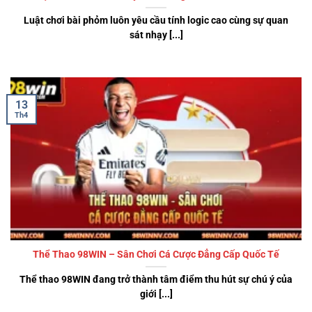
Luật chơi bài phỏm luôn yêu cầu tính logic cao cùng sự quan
sát nhạy [...]
13
Th4
Thể Thao 98WIN – Sân Chơi Cá Cược Đẳng Cấp Quốc Tế
Thể thao 98WIN đang trở thành tâm điểm thu hút sự chú ý của
giới [...]