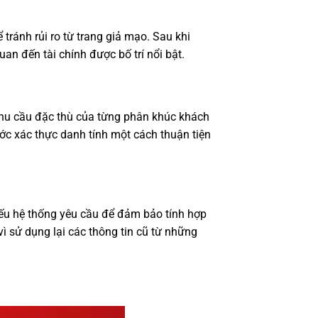
tránh rủi ro từ trang giả mạo. Sau khi
an đến tài chính được bố trí nổi bật.
nhu cầu đặc thù của từng phân khúc khách
c xác thực danh tính một cách thuận tiện
ếu hệ thống yêu cầu để đảm bảo tính hợp
ì sử dụng lại các thông tin cũ từ những