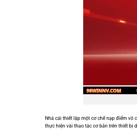
Nhà cái thiết lập một cơ chế nạp điểm vô c
thực hiện vài thao tác cơ bản trên thiết bị