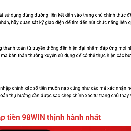
hải sử dụng đúng đường liên kết dẫn vào trang chủ chính thức để 
ân, hãy quan sát kỹ giao diện để tìm đến nút chức năng liên qu
g thanh toán từ truyền thống đến hiện đại nhằm đáp ứng mọi 
mà bản thân thường xuyên sử dụng để có thể thực hiện các bướ
n nhập chính xác số tiền muốn nạp cũng như các mã xác nhận n
khoản thụ hưởng cần được sao chép chính xác từ trang chủ thay v
p tiền 98WIN thịnh hành nhất