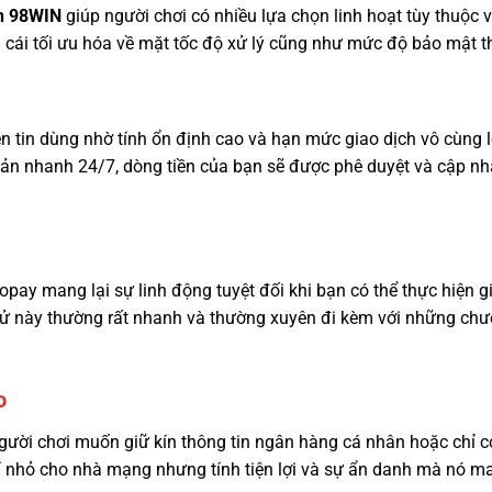
ền 98WIN
giúp người chơi có nhiều lựa chọn linh hoạt tùy thuộc v
 cái tối ưu hóa về mặt tốc độ xử lý cũng như mức độ bảo mật t
n tin dùng nhờ tính ổn định cao và hạn mức giao dịch vô cùng 
ản nhanh 24/7, dòng tiền của bạn sẽ được phê duyệt và cập nh
 mang lại sự linh động tuyệt đối khi bạn có thể thực hiện gia
 tử này thường rất nhanh và thường xuyên đi kèm với những chư
o
gười chơi muốn giữ kín thông tin ngân hàng cá nhân hoặc chỉ
hí nhỏ cho nhà mạng nhưng tính tiện lợi và sự ẩn danh mà nó ma