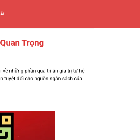
ÃI
 Quan Trọng
 về những phần quà tri ân giá trị từ hệ
oàn tuyệt đối cho nguồn ngân sách của