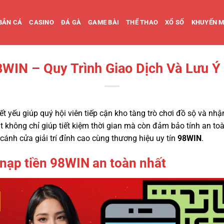
BẮN CÁ
CASINO
ĐÁ GÀ
GAME BÀI
THỂ THAO
XỔ SỐ
KHUYẾN M
8WIN – Quy Trình Giao Dịch Và Lưu Ý
t yếu giúp quý hội viên tiếp cận kho tàng trò chơi đồ sộ và nhận
t không chỉ giúp tiết kiệm thời gian mà còn đảm bảo tính an t
cánh cửa giải trí đỉnh cao cùng thương hiệu uy tín
98WIN
.
 nạp tiền 98WIN an toàn nhất