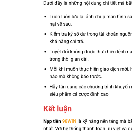
Dưới đây là những nội dung chi tiết mà bấ
Luôn luôn lưu lại ảnh chụp màn hình sa
nại về sau.
Kiểm tra kỹ số dư trong tài khoản nguồn
khả năng chi trả.
Tuyệt đối không được thực hiện lệnh nạ
trong thời gian dài.
Mỗi khi muốn thực hiện giao dịch mới, hã
nào mà không báo trước.
Hãy tận dụng các chương trình khuyến m
siêu phẩm cá cược đỉnh cao.
Kết luận
Nạp tiền
98WIN
là kỹ năng nền tảng mà bấ
nhất. Với hệ thống thanh toán ưu việt và 