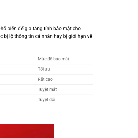
phổ biến để gia tăng tính bảo mật cho
 bị lộ thông tin cá nhân hay bị giới hạn về
Mức độ bảo mật
Tối ưu
Rất cao
Tuyệt mật
Tuyệt đối