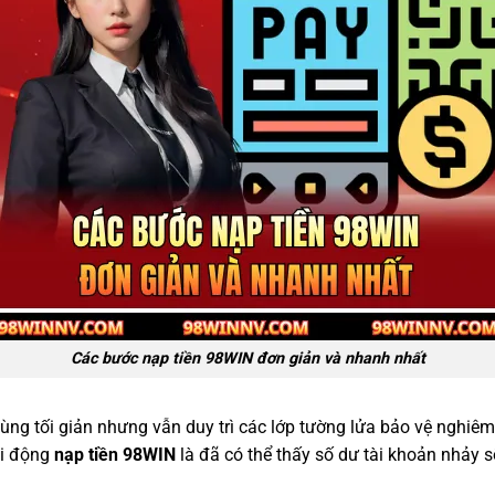
Các bước nạp tiền 98WIN đơn giản và nhanh nhất
ùng tối giản nhưng vẫn duy trì các lớp tường lửa bảo vệ nghiêm
 di động
nạp tiền 98WIN
là đã có thể thấy số dư tài khoản nhảy s