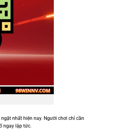
 ngặt nhất hiện nay. Người chơi chỉ cần
ố ngay lập tức.