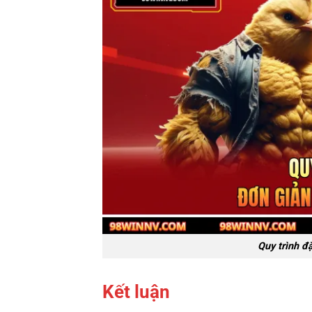
Quy trình đ
Kết luận