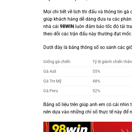
Mọi chi tiết về lịch thi đấu và thông tin g
giúp khách hàng dễ dàng đưa ra các phân t
nhà cái
98WIN
luôn đảm bảo tốc độ tải tr
theo dõi các trận đấu này thường đạt mốc
Dưới đây là bảng thông số so sánh các gi
Giống gà chiến
Tỷ lệ giành chiến thắ
Gà Asil
55%
Gà Tre Mỹ
48%
Gà Peru
52%
Bảng số liệu trên giúp anh em có cái nhìn
nên dựa vào những chỉ số thực tế này để 