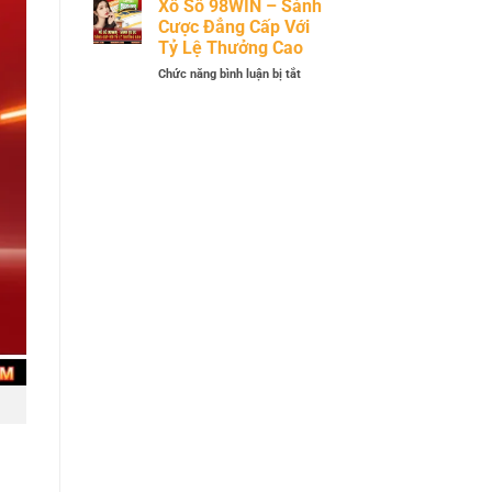
Nghiệm
Xổ Số 98WIN – Sảnh
Trực
Giải
Cược Đẳng Cấp Với
Tiếp
Trí
Tỷ Lệ Thưởng Cao
C1
Tuyệt
ở
Chức năng bình luận bị tắt
–
Đỉnh
Xổ
Đấu
Số
Trường
98WIN
Đỉnh
–
Cao
Sảnh
Kịch
Cược
Tính
Đẳng
Cấp
Với
Tỷ
Lệ
Thưởng
Cao