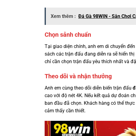
Xem thêm :
Đá Gà 98WIN - Sân Chơi C
Chọn sảnh chuẩn
Tại giao diện chính, anh em di chuyển đế
sách các trận đấu đang diễn ra sẽ hiển thị
chỉ cần chọn trận đấu yêu thích nhất và đ
Theo dõi và nhận thưởng
Anh em cùng theo dõi diễn biến trận đấu
đ
cao với độ nét 4K. Nếu kết quả dự đoán chí
ban đầu đã chọn. Khách hàng có thể thực h
cảm thấy cần thiết.