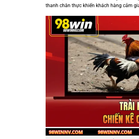
thanh chân thực khiến khách hàng cảm giác