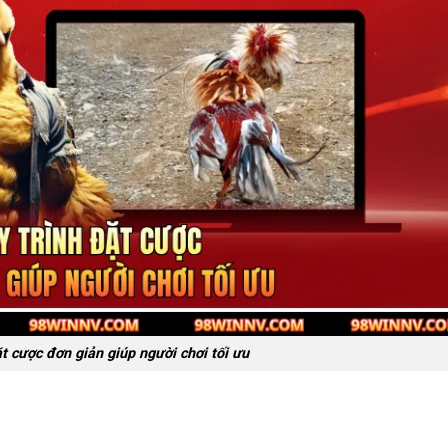
ặt cược đơn giản giúp người chơi tối ưu