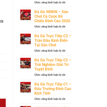
ở
Chức năng bình luận bị tắt
Thuật
2026
Luật
Thông
Chơi
Minh
Đá Gà 98WIN – Sân
Poker
Giúp
Chơi Cá Cược Kê
–
Bạn
Chiến Đỉnh Cao 2026
ời
Những
Thắng
ở
Chức năng bình luận bị tắt
Quy
Lớn
Đá
Tắc
Gà
Căn
Đá Gà Trực Tiếp C3 –
98WIN
Bản
Trận Đấu Kinh Điển
–
Nhất
Tại Sân Chơi
Sân
Năm
ở
Chức năng bình luận bị tắt
Chơi
2026
Đá
Cá
Gà
Cược
Đá Gà Trực Tiếp C2 –
Trực
Kê
Trải Nghiệm Giải Trí
Tiếp
Chiến
Tuyệt Đỉnh
C3
Đỉnh
ở
Chức năng bình luận bị tắt
–
Cao
Đá
Trận
2026
Gà
Đấu
Đá Gà Trực Tiếp C1 –
Trực
Kinh
Đấu Trường Đỉnh Cao
Tiếp
Điển
Kịch Tính
C2
Tại
ở
Chức năng bình luận bị tắt
–
Sân
Đá
Trải
Chơi
Gà