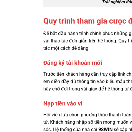
Trải nghiệm đấ
Quy trình tham gia cược đ
Để bắt đầu hành trình chinh phục những g
vài thao tác đơn giản trên hệ thống. Quy t
tác một cách dễ dàng.
Đăng ký tài khoản mới
Trước tiên khách hàng cần truy cập link c
em điền đầy đủ thông tin vào biểu mẫu th
hãy chờ đợi trong vài giây để hệ thống tự
Nạp tiền vào ví
Hội viên lựa chọn phương thức thanh toán
tử. Khách hàng nhập số tiền mong muốn và
sóc. Hệ thống của nhà cái
98WIN
sẽ cập n