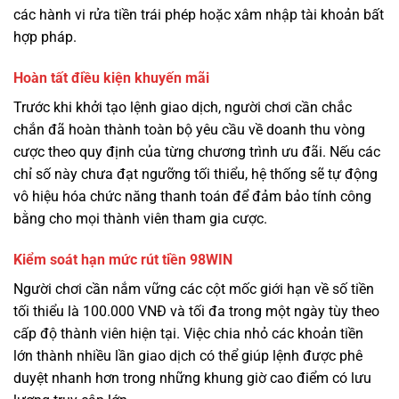
các hành vi rửa tiền trái phép hoặc xâm nhập tài khoản bất
hợp pháp.
Hoàn tất điều kiện khuyến mãi
Trước khi khởi tạo lệnh giao dịch, người chơi cần chắc
chắn đã hoàn thành toàn bộ yêu cầu về doanh thu vòng
cược theo quy định của từng chương trình ưu đãi. Nếu các
chỉ số này chưa đạt ngưỡng tối thiểu, hệ thống sẽ tự động
vô hiệu hóa chức năng thanh toán để đảm bảo tính công
bằng cho mọi thành viên tham gia cược.
Kiểm soát hạn mức rút tiền 98WIN
Người chơi cần nắm vững các cột mốc giới hạn về số tiền
tối thiểu là 100.000 VNĐ và tối đa trong một ngày tùy theo
cấp độ thành viên hiện tại. Việc chia nhỏ các khoản tiền
lớn thành nhiều lần giao dịch có thể giúp lệnh được phê
duyệt nhanh hơn trong những khung giờ cao điểm có lưu