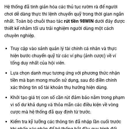
Hệ thống đã tinh giản hóa các thủ tục rườm rà để người
chơi dễ dàng thực thi lệnh chuyển quỹ trong thời gian ngắn
nhất. Toàn bộ chuỗi thao tác
rút tiền 98WIN
dưới đây được
thiết kế nhằm tối ưu trải nghiệm người dùng một cách
chuyên nghiệp.
Truy cập vào sảnh quản lý tài chính cá nhân và thực
hiện bước chuyển quỹ từ các ví phụ (ảnh cược) về ví
tổng duy nhất của hội viên.
Lựa chọn danh mục tương ứng với phương thức nhận
tiền mà bạn mong muốn sử dụng, sau đó điền chính
xác thông tin số tài khoản thụ hưởng hiện dùng.
Khởi tạo giá trị con số cần rút đảm bảo nằm trong phạm
vi số dư khả dụng và thỏa mãn các điều kiện về vòng
cược mà hệ thống đã quy định từ trước.
Kiểm tra kỹ lưỡng các thông tin đã nhập lần cuối trước
khi nhấn xác nhận để hệ thống bắt đầu quy trình đối