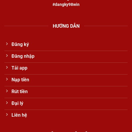
#dangky98win
HƯỚNG DẪN
Đăng ký
Đăng nhập
Tải app
Nạp tiền
Rút tiền
Đại lý
Liên hệ