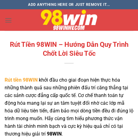
Chuyển
ADD ANYTHING HERE OR JUST REMOVE IT...
đến
nội
dung
Rút Tiền 98WIN – Hướng Dẫn Quy Trình
Chốt Lời Siêu Tốc
Rút tiền 98WIN
khởi đầu cho giai đoạn hiện thực hóa
những thành quả sau những phiên đấu trí căng thẳng tại
các sảnh cược đẳng cấp quốc tế. Cơ chế thanh toán tự
động hóa mang lại sự an tâm tuyệt đối nhờ các lớp mã
hóa dữ liệu tiên tiến, đảm bảo mọi dòng tiền đều đi đúng lộ
trình mong muốn. Hãy cùng tìm hiểu phương thức vận
hành tài chính minh bạch và cực kỳ hiệu quả chỉ có tại
thương hiệu giải trí
98WIN
.