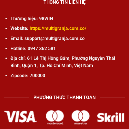
THÔNG TIN LIÊN HỆ
Thương hiệu: 98WIN
Website:
https://multigranja.com.co/
Email:
support@multigranja.com.co
Hotline: 0947 362 581
Địa chỉ: 61 Lê Thị Hồng Gấm, Phường Nguyễn Thái
Bình, Quận 1, Tp. Hồ Chí Minh, Việt Nam
Zipcode: 700000
PHƯƠNG THỨC THANH TOÁN