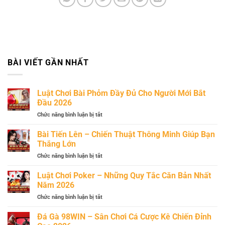
BÀI VIẾT GẦN NHẤT
Luật Chơi Bài Phỏm Đầy Đủ Cho Người Mới Bắt
Đầu 2026
ở
Chức năng bình luận bị tắt
Luật
Chơi
Bài Tiến Lên – Chiến Thuật Thông Minh Giúp Bạn
Bài
Thắng Lớn
Phỏm
ở
Chức năng bình luận bị tắt
Đầy
Bài
Đủ
Tiến
Luật Chơi Poker – Những Quy Tắc Căn Bản Nhất
Cho
Lên
Người
Năm 2026
–
Mới
ở
Chức năng bình luận bị tắt
Chiến
Bắt
Luật
Thuật
Đầu
Chơi
Đá Gà 98WIN – Sân Chơi Cá Cược Kê Chiến Đỉnh
Thông
2026
Poker
Minh