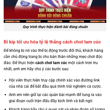
Quy trình thực hiện đánh bài đúng chuẩn
Bí kíp tối ưu hóa tỷ lệ thắng cách chơi tam cúc
Để không bị rơi vào thế bị động trước đối thủ, khách hàng
cần chủ động trang bị cho bản thân những mẹo chơi độc
đáo. Để thực hiện
cách chơi tam cúc
một cách trơn tru
nhất, anh em hãy chú ý các bước sau:
Hội viên thực hiện truy cập chính xác vào đường link
của nhà cái để bắt đầu quá trình trải nghiệm cá cược.
Anh em nên giữ lại các quân bài mạnh để tung ra vào
giai đoạn cuối trận đấu đầy kịch tính và bất ngờ.
Khách hàng hãy chú ý quan sát và phán đoán số lượng