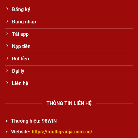
Đăng ký
Đăng nhập
Tải app
Nạp tiền
Rút tiền
Đại lý
Liên hệ
THÔNG TIN LIÊN HỆ
Thương hiệu: 98WIN
Website:
https://multigranja.com.co/