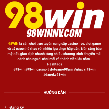
Cấp
Với
Tỷ
Lệ
Thưởng
Cao
98WIN
là sân chơi trực tuyến cung cấp casino live, slot game
và cá cược thể thao với nhiều lựa chọn hấp dẫn. Nền tảng bảo
mật tốt, giao dịch nhanh cùng nhiều chương trình khuyến mãi
dành cho người chơi mới và thành viên lâu năm.
Hashtags
#98win #98wincasino #slotgame98win #nhacai98win
#dangky98win
HƯỚNG DẪN
Đăng ký