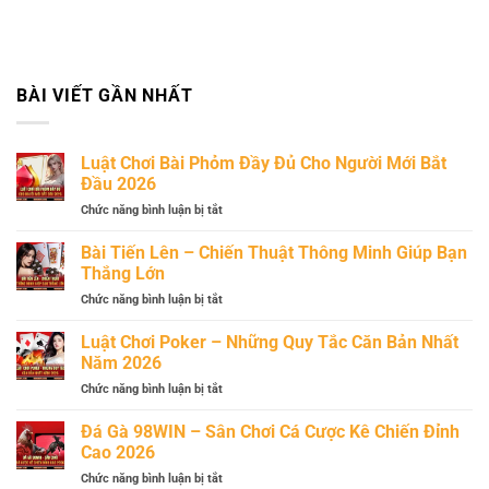
BÀI VIẾT GẦN NHẤT
Luật Chơi Bài Phỏm Đầy Đủ Cho Người Mới Bắt
Đầu 2026
ở
Chức năng bình luận bị tắt
Luật
Chơi
Bài Tiến Lên – Chiến Thuật Thông Minh Giúp Bạn
Bài
Thắng Lớn
Phỏm
ở
Chức năng bình luận bị tắt
Đầy
Bài
Đủ
Tiến
Luật Chơi Poker – Những Quy Tắc Căn Bản Nhất
Cho
Lên
Người
Năm 2026
–
Mới
ở
Chức năng bình luận bị tắt
Chiến
Bắt
Luật
Thuật
Đầu
Chơi
Đá Gà 98WIN – Sân Chơi Cá Cược Kê Chiến Đỉnh
Thông
2026
Poker
Minh
Cao 2026
–
Giúp
ở
Chức năng bình luận bị tắt
Những
Bạn