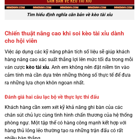
Tìm hiểu định nghĩa căn bản về kèo tài xỉu
Chiến thuật nâng cao khi soi kèo tài xỉu dành
cho hội viên
Việc áp dụng các kỹ năng phân tích số liệu sẽ giúp khách
hàng nâng cao xác suất thắng lợi lên mức tối đa trong mỗi
ván cược
kèo tài xỉu
. Anh em không nên đặt niềm tin vào
cảm tính mà cần dựa trên những thông số thực tế để đưa
ra những lựa chọn khôn ngoan nhất.
Đánh giá hai câu lạc bộ về thực lực thi đấu
Khách hàng cần xem xét kỹ khả năng ghi bàn của các
chân sút chủ lực cùng tình hình chấn thương của hệ thống
phòng ngự. Một tập thể có hàng công mạnh kết hợp với
hàng thủ lỏng lẻo thường tạo ra những trận đấu có rất
nhiều bàn thắng.