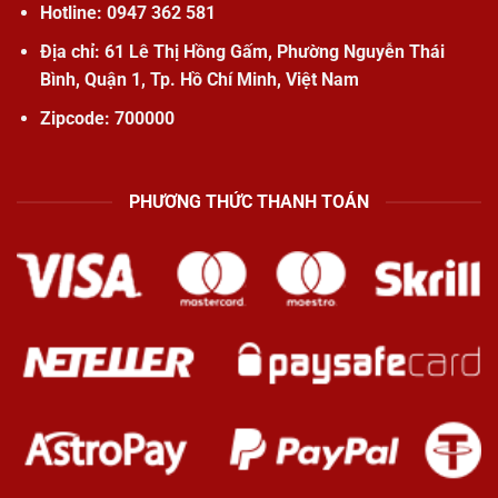
Hotline: 0947 362 581
Địa chỉ: 61 Lê Thị Hồng Gấm, Phường Nguyễn Thái
Bình, Quận 1, Tp. Hồ Chí Minh, Việt Nam
Zipcode: 700000
PHƯƠNG THỨC THANH TOÁN