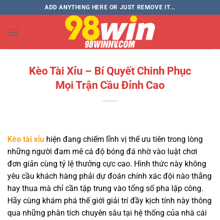
Chuyển
ADD ANYTHING HERE OR JUST REMOVE IT...
đến
nội
dung
Kèo Tài Xỉu – Bí Quyết Chinh Phục
Mọi Trận Cầu Đỉnh Cao
Kèo tài xỉu
hiện đang chiếm lĩnh vị thế ưu tiên trong lòng
những người đam mê cá độ bóng đá nhờ vào luật chơi
đơn giản cùng tỷ lệ thưởng cực cao. Hình thức này không
yêu cầu khách hàng phải dự đoán chính xác đội nào thắng
hay thua mà chỉ cần tập trung vào tổng số pha lập công.
Hãy cùng khám phá thế giới giải trí đầy kịch tính này thông
qua những phân tích chuyên sâu tại hệ thống của nhà cái