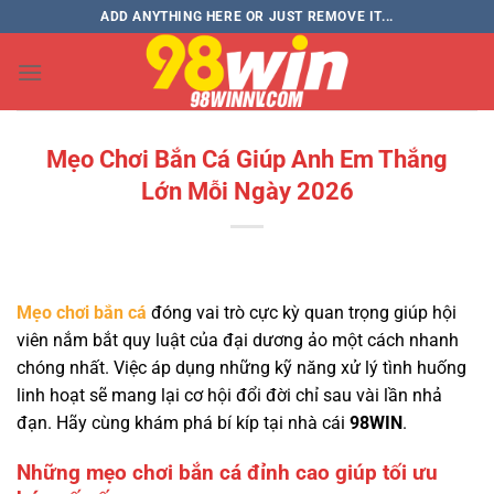
Chuyển
ADD ANYTHING HERE OR JUST REMOVE IT...
đến
nội
dung
Mẹo Chơi Bắn Cá Giúp Anh Em Thắng
Lớn Mỗi Ngày 2026
Mẹo chơi bắn cá
đóng vai trò cực kỳ quan trọng giúp hội
viên nắm bắt quy luật của đại dương ảo một cách nhanh
chóng nhất. Việc áp dụng những kỹ năng xử lý tình huống
linh hoạt sẽ mang lại cơ hội đổi đời chỉ sau vài lần nhả
đạn. Hãy cùng khám phá bí kíp tại nhà cái
98WIN
.
Những mẹo chơi bắn cá đỉnh cao giúp tối ưu