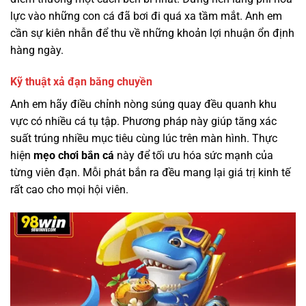
lực vào những con cá đã bơi đi quá xa tầm mắt. Anh em
cần sự kiên nhẫn để thu về những khoản lợi nhuận ổn định
hàng ngày.
Kỹ thuật xả đạn băng chuyền
Anh em hãy điều chỉnh nòng súng quay đều quanh khu
vực có nhiều cá tụ tập. Phương pháp này giúp tăng xác
suất trúng nhiều mục tiêu cùng lúc trên màn hình. Thực
hiện
mẹo chơi bắn cá
này để tối ưu hóa sức mạnh của
từng viên đạn. Mỗi phát bắn ra đều mang lại giá trị kinh tế
rất cao cho mọi hội viên.