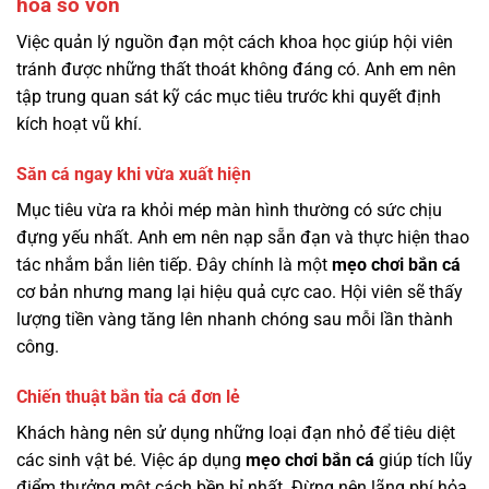
hóa số vốn
Việc quản lý nguồn đạn một cách khoa học giúp hội viên
tránh được những thất thoát không đáng có. Anh em nên
tập trung quan sát kỹ các mục tiêu trước khi quyết định
kích hoạt vũ khí.
Săn cá ngay khi vừa xuất hiện
Mục tiêu vừa ra khỏi mép màn hình thường có sức chịu
đựng yếu nhất. Anh em nên nạp sẵn đạn và thực hiện thao
tác nhắm bắn liên tiếp. Đây chính là một
mẹo chơi bắn cá
cơ bản nhưng mang lại hiệu quả cực cao. Hội viên sẽ thấy
lượng tiền vàng tăng lên nhanh chóng sau mỗi lần thành
công.
Chiến thuật bắn tỉa cá đơn lẻ
Khách hàng nên sử dụng những loại đạn nhỏ để tiêu diệt
các sinh vật bé. Việc áp dụng
mẹo chơi bắn cá
giúp tích lũy
điểm thưởng một cách bền bỉ nhất. Đừng nên lãng phí hỏa