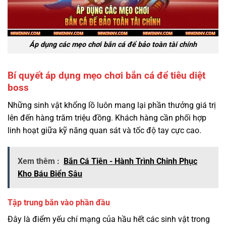
Áp dụng các mẹo chơi bắn cá để bảo toàn tài chính
Bí quyết áp dụng mẹo chơi bắn cá để tiêu diệt
boss
Những sinh vật khổng lồ luôn mang lại phần thưởng giá trị
lên đến hàng trăm triệu đồng. Khách hàng cần phối hợp
linh hoạt giữa kỹ năng quan sát và tốc độ tay cực cao.
Xem thêm :
Bắn Cá Tiên - Hành Trình Chinh Phục
Kho Báu Biển Sâu
Tập trung bắn vào phần đầu
Đây là điểm yếu chí mạng của hầu hết các sinh vật trong