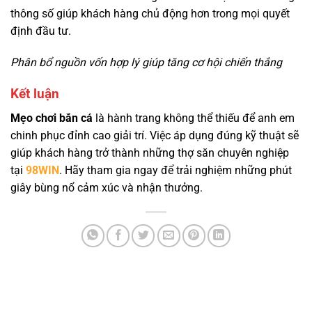
thông số giúp khách hàng chủ động hơn trong mọi quyết
định đầu tư.
Phân bổ nguồn vốn hợp lý giúp tăng cơ hội chiến thắng
Kết luận
Mẹo chơi bắn cá
là hành trang không thể thiếu để anh em
chinh phục đỉnh cao giải trí. Việc áp dụng đúng kỹ thuật sẽ
giúp khách hàng trở thành những thợ săn chuyên nghiệp
tại
98WIN
. Hãy tham gia ngay để trải nghiệm những phút
giây bùng nổ cảm xúc và nhận thưởng.