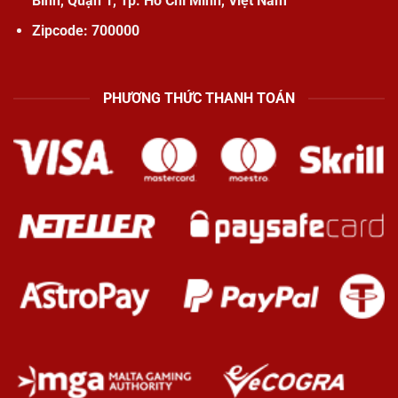
Bình, Quận 1, Tp. Hồ Chí Minh, Việt Nam
Zipcode: 700000
PHƯƠNG THỨC THANH TOÁN