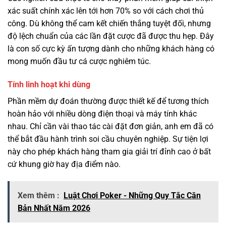
xác suất chính xác lên tới hơn 70% so với cách chơi thủ
công. Dù không thể cam kết chiến thắng tuyệt đối, nhưng
độ lệch chuẩn của các lần đặt cược đã được thu hẹp. Đây
là con số cực kỳ ấn tượng dành cho những khách hàng có
mong muốn đầu tư cá cược nghiêm túc.
Tính linh hoạt khi dùng
Phần mềm dự đoán thường được thiết kế để tương thích
hoàn hảo với nhiều dòng điện thoại và máy tính khác
nhau. Chỉ cần vài thao tác cài đặt đơn giản, anh em đã có
thể bắt đầu hành trình soi cầu chuyên nghiệp. Sự tiện lợi
này cho phép khách hàng tham gia giải trí đỉnh cao ở bất
cứ khung giờ hay địa điểm nào.
Xem thêm :
Luật Chơi Poker - Những Quy Tắc Căn
Bản Nhất Năm 2026