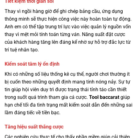
Tiết kiệm thời gian soi
Thay vì ngồi hàng giờ để ghi chép bảng cầu, ứng dụng
thông minh sẽ thực hiện công việc này hoàn toàn tự động.
Anh em có thể tập trung trí lực vào việc quản lý nguồn vốn
thay vì mệt mỏi tính toán từng ván. Năng suất đặt cược
của khách hàng tăng lên đáng kể nhờ sự hỗ trợ đắc lực từ
trí tuệ nhân tạo.
Kiểm soát tâm lý ổn định
Khi có những số liệu thống kê cụ thể, người chơi thường ít
bị cuốn theo những quyết định mang tính nóng nảy. Sự tự
tin giúp hội viên duy trì được trạng thái tỉnh táo cần thiết
trong suốt quá trình tham gia cá cược.
Tool baccarat
giúp
hạn chế tối đa tình trạng mất kiểm soát dẫn đến những sai
lầm đáng tiếc về tiền bạc.
Tăng hiệu suất thắng cược
Các nghiên cứu thực tế cho thấy phần mềm giúp cải thiện