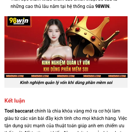
những cao thủ lâu năm tại hệ thống của
98WIN
.
Kinh nghiệm quản lý vốn khi dùng phần mềm soi
Kết luận
Tool baccarat
chính là chìa khóa vàng mở ra cơ hội làm
giàu từ các ván bài đầy kịch tính cho mọi khách hàng. Việc
tận dụng sức mạnh của thuật toán giúp anh em chiếm ưu