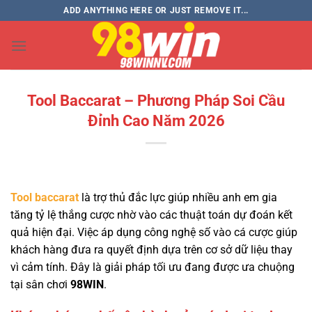
Chuyển
ADD ANYTHING HERE OR JUST REMOVE IT...
đến
nội
dung
Tool Baccarat – Phương Pháp Soi Cầu
Đỉnh Cao Năm 2026
Tool baccarat
là trợ thủ đắc lực giúp nhiều anh em gia
tăng tỷ lệ thắng cược nhờ vào các thuật toán dự đoán kết
quả hiện đại. Việc áp dụng công nghệ số vào cá cược giúp
khách hàng đưa ra quyết định dựa trên cơ sở dữ liệu thay
vì cảm tính. Đây là giải pháp tối ưu đang được ưa chuộng
tại sân chơi
98WIN
.