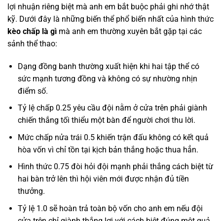
lợi nhuận riêng biệt mà anh em bắt buộc phải ghi nhớ thật
kỹ. Dưới đây là những biến thể phổ biến nhất của hình thức
kèo chấp là gì
mà anh em thường xuyên bắt gặp tại các
sảnh thể thao:
Dạng đồng banh thường xuất hiện khi hai tập thể có
sức mạnh tương đồng và không có sự nhường nhịn
điểm số.
Tỷ lệ chấp 0.25 yêu cầu đội nằm ở cửa trên phải giành
chiến thắng tối thiểu một bàn để người chơi thu lời.
Mức chấp nửa trái 0.5 khiến trận đấu không có kết quả
hòa vốn vì chỉ tồn tại kịch bản thắng hoặc thua hẳn.
Hình thức 0.75 đòi hỏi đội mạnh phải thắng cách biệt từ
hai bàn trở lên thì hội viên mới được nhận đủ tiền
thưởng.
Tỷ lệ 1.0 sẽ hoàn trả toàn bộ vốn cho anh em nếu đội
cửa trên chỉ giành thắng lợi với cách biệt đúng một quả.