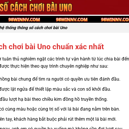
hệ thống thông số cách chơi bài Uno
h chơi bài Uno chuẩn xác nhất
ự tuân thủ nghiêm ngặt các trình tự vận hành từ lúc chia bài đế
ẽ được thực hiện theo quy trình chuyên nghiệp như sau:
hồng bài chung để tìm ra người có quyền ưu tiên đánh đầu.
 được lật ngửa để thiết lập màu sắc và con số khởi đầu.
t đầu lượt hạ bài theo chiều kim đồng hồ truyền thống.
ó cùng màu hoặc cùng trị số với lá bài đang nằm trên bàn.
ên tay, khách hàng bắt buộc phải rút thêm một lá bài mới.
c ngay, anh em có quyền hạ xuống mà không cần đợi lượt sau.