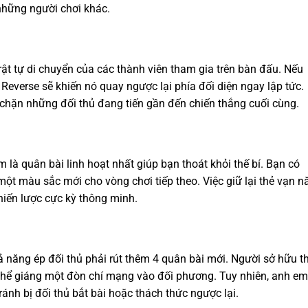
những người chơi khác.
t tự di chuyển của các thành viên tham gia trên bàn đấu. Nếu
Reverse sẽ khiến nó quay ngược lại phía đối diện ngay lập tức.
 chặn những đối thủ đang tiến gần đến chiến thắng cuối cùng.
m là quân bài linh hoạt nhất giúp bạn thoát khỏi thế bí. Bạn có
ột màu sắc mới cho vòng chơi tiếp theo. Việc giữ lại thẻ vạn n
hiến lược cực kỳ thông minh.
ả năng ép đối thủ phải rút thêm 4 quân bài mới. Người sở hữu t
thể giáng một đòn chí mạng vào đối phương. Tuy nhiên, anh em
nh bị đối thủ bắt bài hoặc thách thức ngược lại.