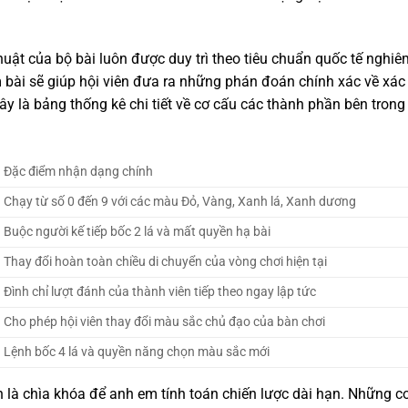
thuật của bộ bài luôn được duy trì theo tiêu chuẩn quốc tế nghiê
 bài sẽ giúp hội viên đưa ra những phán đoán chính xác về xác
đây là bảng thống kê chi tiết về cơ cấu các thành phần bên trong
Đặc điểm nhận dạng chính
Chạy từ số 0 đến 9 với các màu Đỏ, Vàng, Xanh lá, Xanh dương
Buộc người kế tiếp bốc 2 lá và mất quyền hạ bài
Thay đổi hoàn toàn chiều di chuyển của vòng chơi hiện tại
Đình chỉ lượt đánh của thành viên tiếp theo ngay lập tức
Cho phép hội viên thay đổi màu sắc chủ đạo của bàn chơi
Lệnh bốc 4 lá và quyền năng chọn màu sắc mới
nh là chìa khóa để anh em tính toán chiến lược dài hạn. Những c