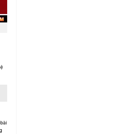
hệ
 bài
g