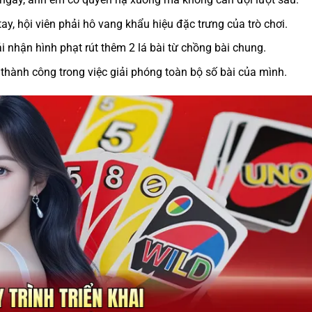
ay, hội viên phải hô vang khẩu hiệu đặc trưng của trò chơi.
i nhận hình phạt rút thêm 2 lá bài từ chồng bài chung.
 thành công trong việc giải phóng toàn bộ số bài của mình.