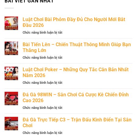
BÀI VIẾT GẦN NHẤT
Luật Chơi Bài Phỏm Đầy Đủ Cho Người Mới Bắt
Đầu 2026
ở
Chức năng bình luận bị tắt
Luật
Chơi
Bài Tiến Lên – Chiến Thuật Thông Minh Giúp Bạn
Bài
Thắng Lớn
Phỏm
ở
Chức năng bình luận bị tắt
Đầy
Bài
Đủ
Tiến
Luật Chơi Poker – Những Quy Tắc Căn Bản Nhất
Cho
Lên
Người
Năm 2026
–
Mới
ở
Chức năng bình luận bị tắt
Chiến
Bắt
Luật
Thuật
Đầu
Chơi
Đá Gà 98WIN – Sân Chơi Cá Cược Kê Chiến Đỉnh
Thông
2026
Poker
Minh
Cao 2026
–
Giúp
ở
Chức năng bình luận bị tắt
Những
Bạn
Đá
Quy
Thắng
Gà
Đá Gà Trực Tiếp C3 – Trận Đấu Kinh Điển Tại Sân
Tắc
Lớn
98WIN
Căn
Chơi
–
Bản
ở
Chức năng bình luận bị tắt
Sân
Nhất