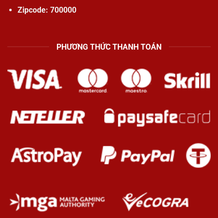
Zipcode: 700000
PHƯƠNG THỨC THANH TOÁN