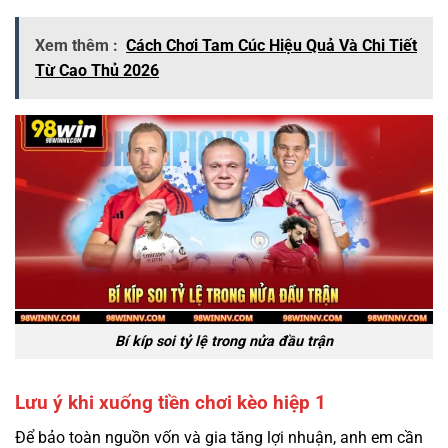
Xem thêm :
Cách Chơi Tam Cúc Hiệu Quả Và Chi Tiết
Từ Cao Thủ 2026
Bí kíp soi tỷ lệ trong nửa đầu trận
Lưu ý khi xuống tiền chơi kèo hiệp 1
Để bảo toàn nguồn vốn và gia tăng lợi nhuận, anh em cần