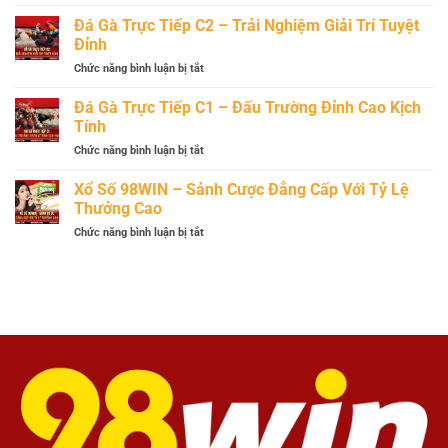
Đá
Chơi
Năm
Gà
Đá Gà Trực Tiếp C2 – Trải Nghiệm Giải Trí Tuyệt
Cá
2026
Trực
Cược
Đỉnh
Tiếp
Kê
ở
Chức năng bình luận bị tắt
C3
Chiến
Đá
–
Đỉnh
Gà
Đá Gà Trực Tiếp C1 – Đấu Trường Đỉnh Cao Kịch
Trận
Cao
Trực
Đấu
Tính
2026
Tiếp
Kinh
ở
Chức năng bình luận bị tắt
C2
Điển
Đá
–
Tại
Gà
Xổ Số 98WIN – Sảnh Cược Đẳng Cấp Với Tỷ Lệ
Trải
Sân
Trực
Nghiệm
Thưởng Cao
Chơi
Tiếp
Giải
ở
Chức năng bình luận bị tắt
C1
Trí
Xổ
–
Tuyệt
Số
Đấu
Đỉnh
98WIN
Trường
–
Đỉnh
Sảnh
Cao
Cược
Kịch
Đẳng
Tính
Cấp
Với
Tỷ
Lệ
Thưởng